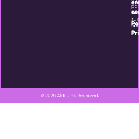
e
pa
co
ins
su
Po
cri
Pr
© 2026 All Rights Reserved.