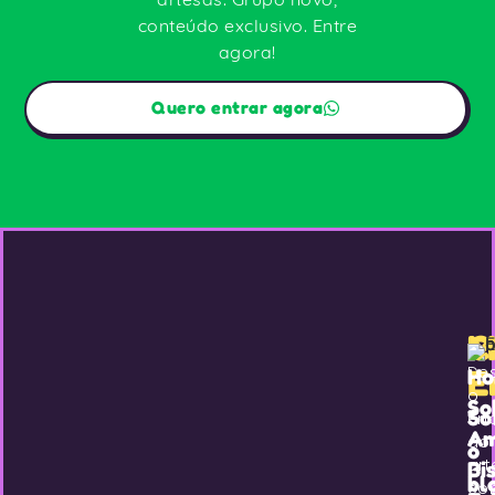
conteúdo exclusivo. Entre
agora!
Quero entrar agora
M
C
De
E
H
o
So
So
en
Am
do
o
ar
Bi
bl
co