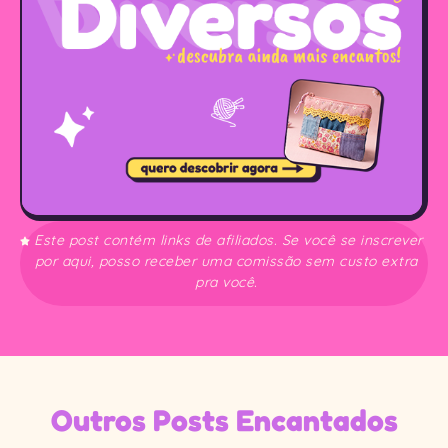
Este post contém links de afiliados. Se você se inscrever
por aqui, posso receber uma comissão sem custo extra
pra você.
Outros Posts Encantados